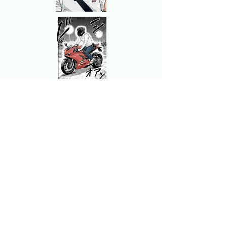
marketing@just-metaverse.com
1008 Toa Payoh North #04-05
Singapore 318996
名
姓